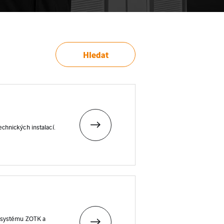
Hledat
chnických instalací.
, systému ZOTK a