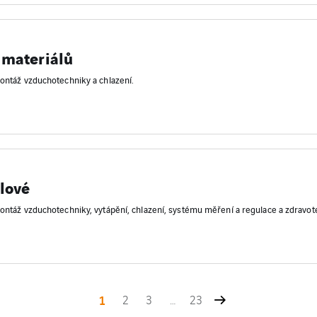
 materiálů
ontáž vzduchotechniky a chlazení.
lové
ontáž vzduchotechniky, vytápění, chlazení, systému měření a regulace a zdravote
1
2
3
…
23