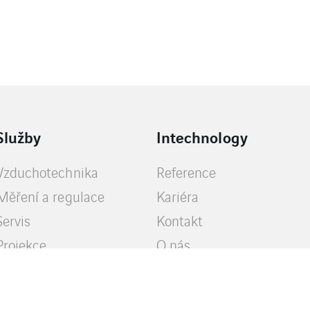
Služby
Intechnology
Vzduchotechnika
Reference
Měření a regulace
Kariéra
Servis
Kontakt
Projekce
O nás
Technické poradenství
Další služby