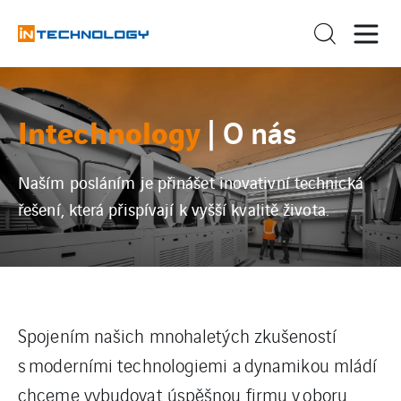
Intechnology
| O nás
Naším posláním je přinášet inovativní technická
řešení, která přispívají k vyšší kvalitě života.
Spojením našich mnohaletých zkušeností
s moderními technologiemi a dynamikou mládí
chceme vybudovat úspěšnou firmu v oboru