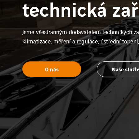
technická zař
Jsme všestranným dodavatelem technických zař
klimatizace, měření a regulace, ústřední topení
O nás
Naše služb