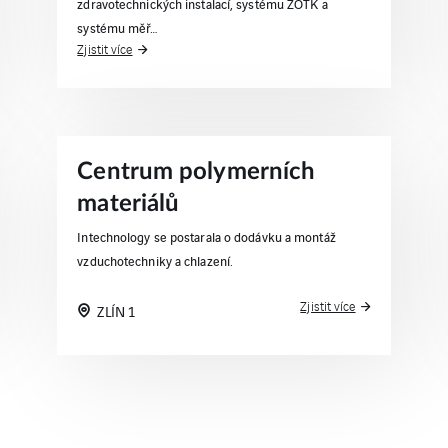
zdravotechnických instalací, systému ZOTK a
systému měř…
Zjistit více
Centrum polymerních
materiálů
Intechnology se postarala o dodávku a montáž
vzduchotechniky a chlazení.
Zjistit více
ZLÍN 1