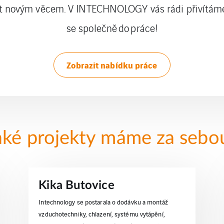
it novým věcem. V INTECHNOLOGY vás rádi přivítám
se společně do práce!
Zobrazit nabídku práce
aké projekty máme za sebo
Kika Butovice
Intechnology se postarala o dodávku a montáž
vzduchotechniky, chlazení, systému vytápění,