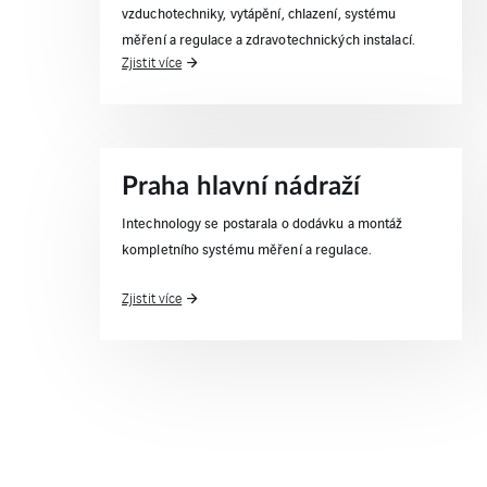
vzduchotechniky, vytápění, chlazení, systému
měření a regulace a zdravotechnických instalací.
Zjistit více
Praha hlavní nádraží
Intechnology se postarala o dodávku a montáž
kompletního systému měření a regulace.
Zjistit více