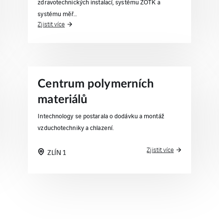
zdravotechnických instalací, systému ZOTK a
systému měř…
Zjistit více
Centrum polymerních
materiálů
Intechnology se postarala o dodávku a montáž
vzduchotechniky a chlazení.
Zjistit více
ZLÍN 1