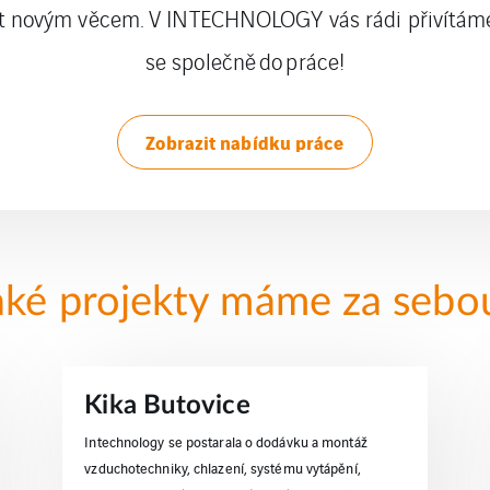
it novým věcem. V INTECHNOLOGY vás rádi přivítám
se společně do práce!
Zobrazit nabídku práce
aké projekty máme za sebo
Kika Butovice
Intechnology se postarala o dodávku a montáž
vzduchotechniky, chlazení, systému vytápění,