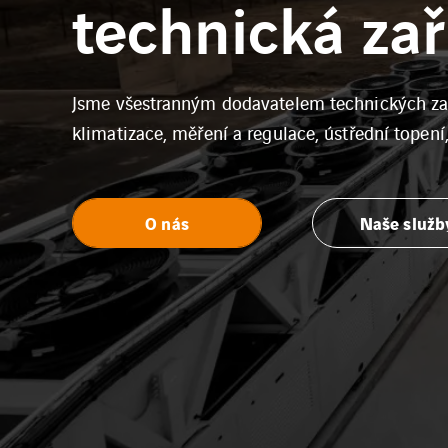
technická zař
Jsme všestranným dodavatelem technických zař
klimatizace, měření a regulace, ústřední topení
O nás
Naše služb