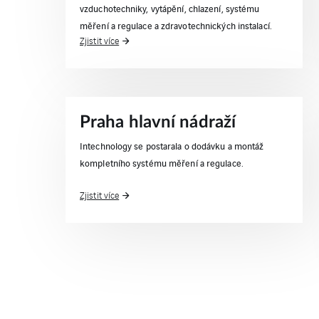
vzduchotechniky, vytápění, chlazení, systému
měření a regulace a zdravotechnických instalací.
Zjistit více
Praha hlavní nádraží
Intechnology se postarala o dodávku a montáž
kompletního systému měření a regulace.
Zjistit více